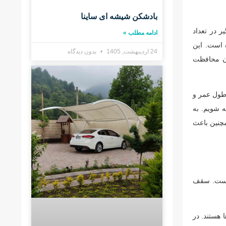
بادشکن شیشه ای ساینا
 در تعداد
ادامه مطلب »
 است. این
24 اردیبهشت, 1405
بدون دیدگاه
ان محافظت
 طول عمر و
ه شویم. به
چنین باعث
 است. سقف
ا هستند. در