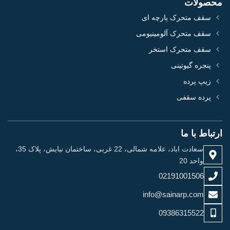
محصولات
سقف متحرک پارچه ای
سقف متحرک آلومینیومی
سقف متحرک استخر
پنجره گیوتینی
زیپ پرده
پرده سقفی
ارتباط با ما
سعادت اباد، علامه شمالی، 22 غربی، ساختمان نیایش، پلاک 35،
واحد 20
02191001506
info@sainarp.com
09386315522