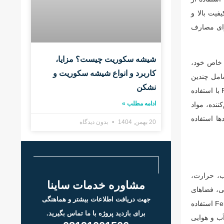
 با استفاده از مواد با کیفیت بالا و
رای مصارف
شیشه سکوریت چیست؟ مزایا،
رد که هر یک با ویژگی‌های خاص خود،
کاربرد و انواع شیشه سکوریت و
ولید پارچه‌های PVC استفاده می‌کند که شامل چندین
نشکن
مرحله است. در مرحله اول، پلی‌وینیل کلراید (PVC) در دمای بالا و با فشار بالا به شکل یک ورق بزرگ تولید می‌شود. در مرحله بعدی، ورق PVC با استفاده
ادامه مطلب »
نی، مانند مواد نرم‌کننده، مواد
کاربردها استفاده
20 بهمن, 1404
بدون دیدگاه
در برابر آب، حرارت،
مشاوره خدمات ساینا
زشی، فضاهای
جهت دریافت اطلاعات بیشتر و هماهنگی
عمومی و… شرکت سرجیو فراری از تکنولوژی های پیشرفته و برندهای مختلفی از جمله Ferrari 502، Ferrari 702، Ferrari 1002 و Ferrari 1202 استفاده
برای بازدید پروژه با ما تماس بگیرید.
در شرایط آب و هوایی