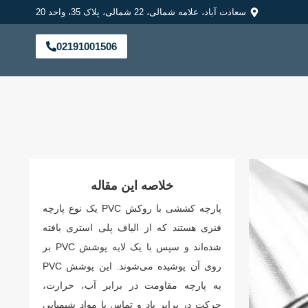
سعادت آباد، علامه شمالی، 22 شمالی، پلاک 35، واحد 20
02191001506
خلاصه این مقاله
پارچه‌ کششی با روکش PVC یک نوع پارچه
فنری هستند که از الیاف پلی استری بافته
شده‌اند و سپس با یک لایه پوشش PVC بر
روی آن پوشیده می‌شوند. این پوشش PVC
به پارچه مقاومت در برابر آب، حرارت،
حرکت در برابر باد و تماس با مواد شیمیایی