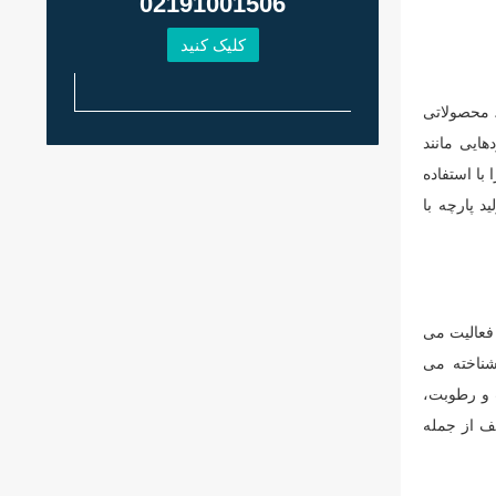
02191001506
کلیک کنید
لر یکی از برندهای مطرح در زمینه تولید پارچه با روکش PVC است. این شرکت با بیش از ۳۰ سال تجربه در تولید پارچه با روکش PVC، محصولاتی
کاربردهایی مانند
با استفاده
د پارچه با
ر فعالیت می
ن شناخته می
 و رطوبت،
ف از جمله