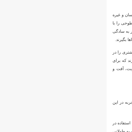
ن و غیره
ن سطوحی را با
ر به سادگی
یشتری را در
د که برای
 در برابر رطوبت، آفت و
ینه تولید پارچه با روکش PVC در ترکیه است. این شرکت با بیش از ۲۵ سال تجربه در این
رای استفاده در
به طولانی