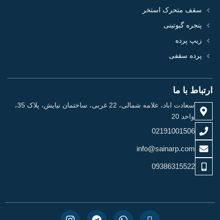
سقف متحرک استخر
پنجره گیوتینی
زیپ پرده
پرده سقفی
ارتباط با ما
سعادت اباد، علامه شمالی، 22 غربی، ساختمان نیایش، پلاک 35،
واحد 20
02191001506
info@sainarp.com
09386315522