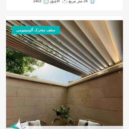
24 متر مربع
آلاچیق
1403
سقف متحرک آلومینیومی