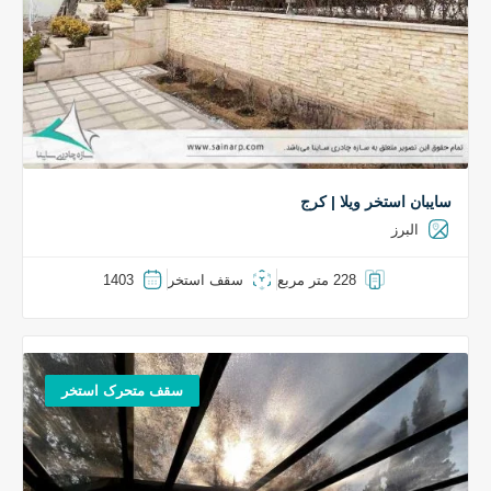
سایبان استخر ویلا | کرج
البرز
228 متر مربع
سقف استخر
1403
سقف متحرک استخر