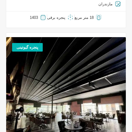
مازندران
18 متر مربع
پنجره برقی
1403
پنجره گیوتینی