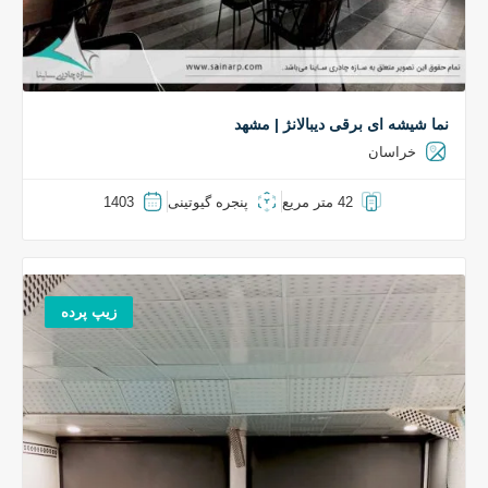
نما شیشه ای برقی دیبالانژ | مشهد
خراسان
42 متر مریع
پنجره گیوتینی
1403
زیپ پرده