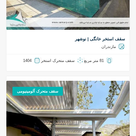
سقف استخر خانگی | نوشهر
مازندران
81 متر مربع
سقف متحرک استخر
1404
سقف متحرک آلومینیومی