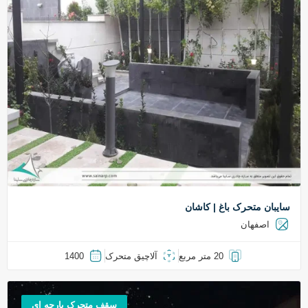
سایبان متحرک باغ | کاشان
اصفهان
20 متر مربع
آلاچیق متحرک
1400
سقف متحرک پارچه ای