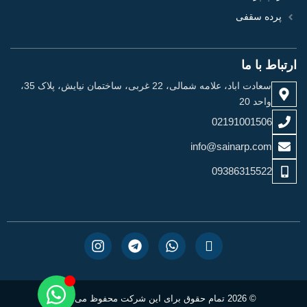
پرده سقفی
ارتباط با ما
سعادت اباد، علامه شمالی، 22 غربی، ساختمان نیایش، پلاک 35،
واحد 20
02191001506
info@sainarp.com
09386315522
© 2026 تمام حقوق برای این شرکت محفوظ می باشد.