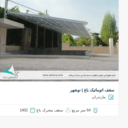
سقف اتوماتیک باغ | نوشهر
مازندران
64 متر مربع
سقف متحرک باغ
1402