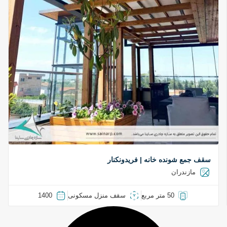
سقف جمع شونده خانه | فریدونکنار
مازندران
50 متر مربع
سقف منزل مسکونی
1400