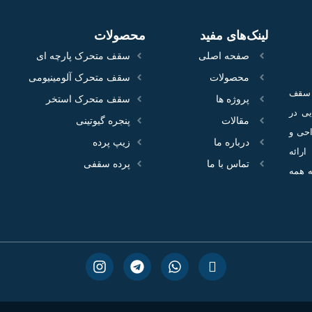
لینک‌های مفید
محصولات
صفحه اصلی
سقف متحرک پارچه ای
محصولات
سقف متحرک آلومینیومی
ع سقف
پروژه‌ ها
سقف متحرک استخر
100 پروژه اجرایی در
مقالات
پنجره گیوتینی
احی و
درباره ما
زیپ پرده
ارائه
تماس با ما
پرده سقفی
ه همه