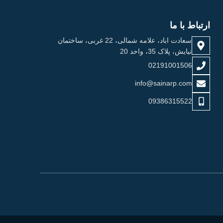
ارتباط با ما
سعادت اباد، علامه شمالی، 22 غربی، ساختمان
نیایش، پلاک 35، واحد 20
02191001506
info@sainarp.com
09386315522