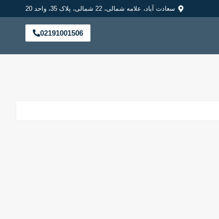
سعادت آباد، علامه شمالی، 22 شمالی، پلاک 35، واحد 20
02191001506