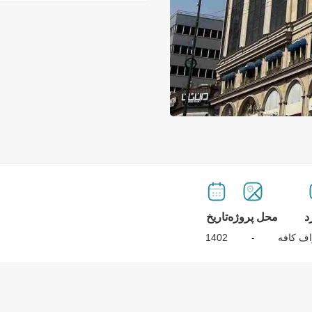
د
محل پروژه
تاریخ
ف کافه
-
1402