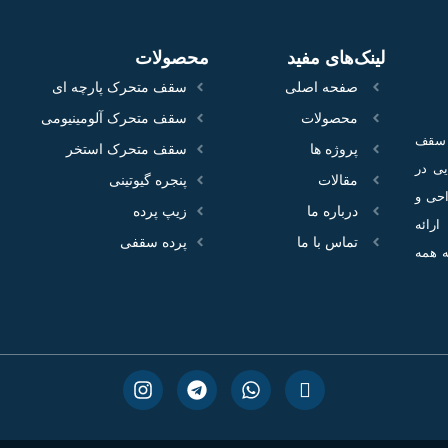
لینک‌های مفید
محصولات
صفحه اصلی
سقف متحرک پارچه ای
محصولات
سقف متحرک آلومینیومی
ع سقف
پروژه‌ ها
سقف متحرک استخر
100 پروژه اجرایی در
مقالات
پنجره گیوتینی
احی و
درباره ما
زیپ پرده
ارائه
تماس با ما
پرده سقفی
ه همه