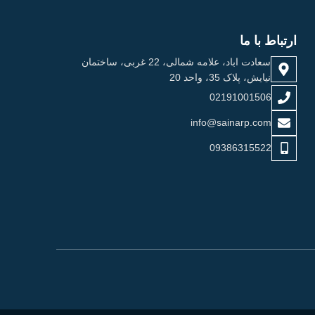
ارتباط با ما
سعادت اباد، علامه شمالی، 22 غربی، ساختمان
نیایش، پلاک 35، واحد 20
02191001506
info@sainarp.com
09386315522