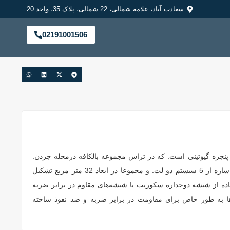
سعادت آباد، علامه شمالی، 22 شمالی، پلاک 35، واحد 20
02191001506
 پنجره گیوتینی است. که در تراس مجموعه بالکافه درمحله جردن.
شهر تهران واقع شده است. این سازه از 5 سیستم دو لت. و مجموعا در ابعاد 32 متر مربع تشکیل
اده از شیشه‌ دوجداره سکوریت یا شیشه‌های مقاوم در برابر ضربه
ها به طور خاص برای مقاومت در برابر ضربه و ضد نفوذ ساخته