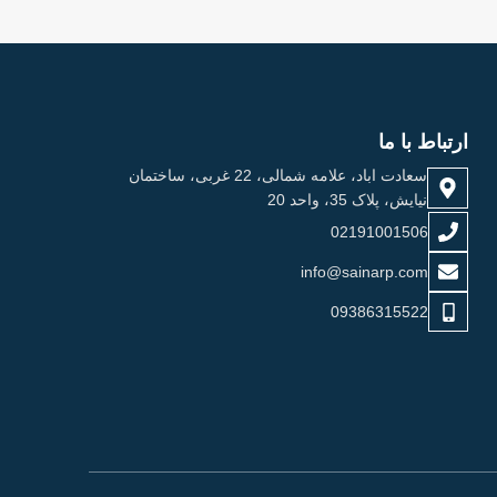
ارتباط با ما
سعادت اباد، علامه شمالی، 22 غربی، ساختمان
نیایش، پلاک 35، واحد 20
02191001506
info@sainarp.com
09386315522