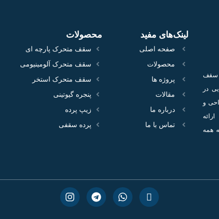
لینک‌های مفید
محصولات
صفحه اصلی
سقف متحرک پارچه ای
محصولات
سقف متحرک آلومینیومی
ع سقف
پروژه‌ ها
سقف متحرک استخر
100 پروژه اجرایی در
مقالات
پنجره گیوتینی
احی و
درباره ما
زیپ پرده
ارائه
تماس با ما
پرده سقفی
ه همه