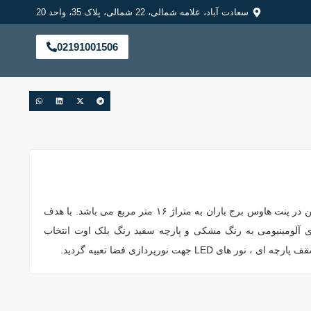
سعادت آباد، علامه شمالی، 22 شمالی، پلاک 35، واحد 20
02191001506
این پروژه یک سقـف متحرک بالکن در پنت هاوس برج باران به متراژ ۱۶ متر مربع می باشد. با هدف
ای آلومینیومی به رنگ مشکی و پارچه سفید رنگ بلک اوت انتخاب
 LED جهت نورپردازی فضا تعبیه گردید.