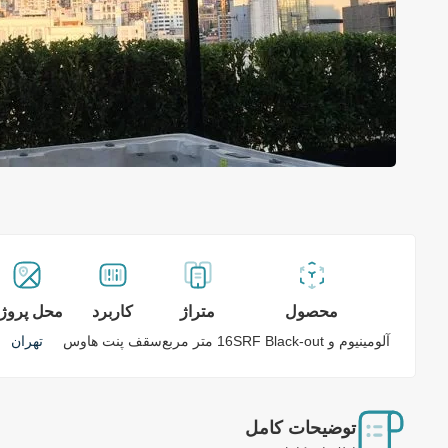
محصول
متراژ
کاربرد
محل پروژ
آلومینیوم و SRF Black-out
16 متر مربع
سقف پنت هاوس
تهران
توضیحات کامل