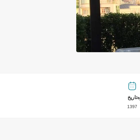
ه
تاریخ
1397