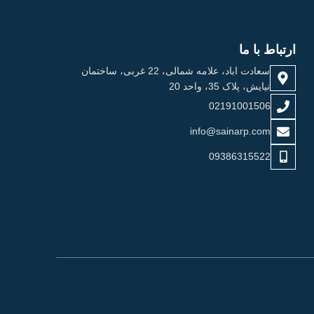
ارتباط با ما
سعادت اباد، علامه شمالی، 22 غربی، ساختمان
نیایش، پلاک 35، واحد 20
02191001506
info@sainarp.com
09386315522