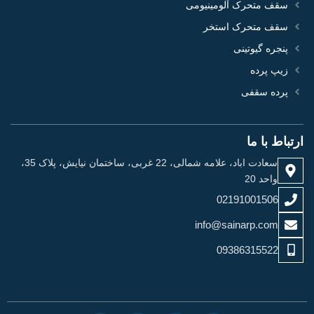
سقف متحرک آلومینیومی
سقف متحرک استخر
پنجره گیوتینی
زیپ پرده
پرده سقفی
ارتباط با ما
سعادت اباد، علامه شمالی، 22 غربی، ساختمان نیایش، پلاک 35،
واحد 20
02191001506
info@sainarp.com
09386315522