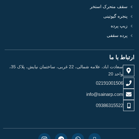
سقف متحرک استخر
پنجره گیوتینی
زیپ پرده
پرده سقفی
ارتباط با ما
سعادت اباد، علامه شمالی، 22 غربی، ساختمان نیایش، پلاک 35،
واحد 20
02191001506
info@sainarp.com
09386315522