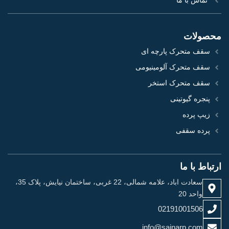
تماس با ما
محصولات
سقف متحرک پارچه ای
سقف متحرک آلومینیومی
سقف متحرک استخر
پنجره گیوتینی
زیپ پرده
پرده سقفی
ارتباط با ما
سعادت اباد، علامه شمالی، 22 غربی، ساختمان نیایش، پلاک 35،
واحد 20
02191001506
info@sainarp.com